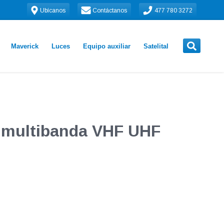
Ubícanos
Contáctanos
477 780 3272
Maverick
Luces
Equipo auxiliar
Satelital
 multibanda VHF UHF