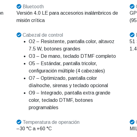
Bluetooth
ón
Versión 4.0 LE para accesorios inalámbricos de
GPS
misión crítica
(95
Cabezal de control
D
O2 – Resistente, pantalla color, altavoz
51 
7.5 W, botones grandes
1.4
O3 – De mano, teclado DTMF completo
O5 – Estándar, pantalla tricolor,
configuración múltiple (4 cabezales)
O7 – Optimizado, pantalla color
día/noche, sirenas y teclado opcional
O9 – Integrado, pantalla extra grande
color, teclado DTMF, botones
programables
Temperatura de operación
–30 °C a +60 °C
MIL