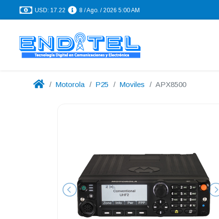
USD: 17.22
8 / Ago. / 2026 5:00 AM
Motorola
P25
Moviles
APX8500