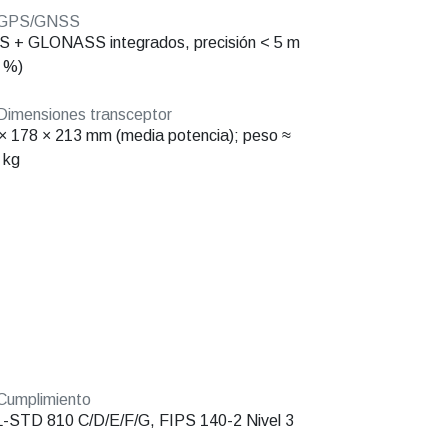
GPS/GNSS
 + GLONASS integrados, precisión < 5 m
 %)
imensiones transceptor
× 178 × 213 mm (media potencia); peso ≈
 kg
Cumplimiento
-STD 810 C/D/E/F/G, FIPS 140-2 Nivel 3