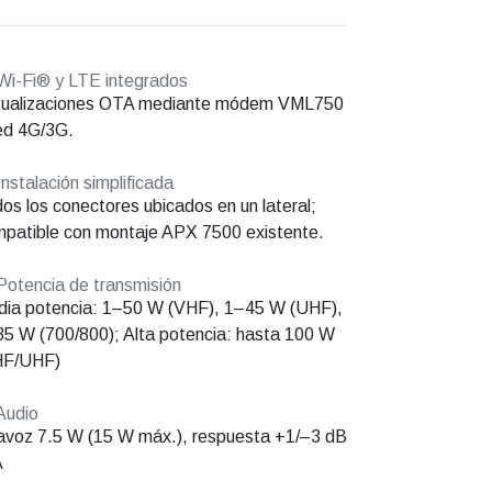
i-Fi® y LTE integrados
tualizaciones OTA mediante módem VML750
ed 4G/3G.
nstalación simplificada
os los conectores ubicados en un lateral;
patible con montaje APX 7500 existente.
otencia de transmisión
ia potencia: 1–50 W (VHF), 1–45 W (UHF),
5 W (700/800); Alta potencia: hasta 100 W
HF/UHF)
Audio
avoz 7.5 W (15 W máx.), respuesta +1/–3 dB
A