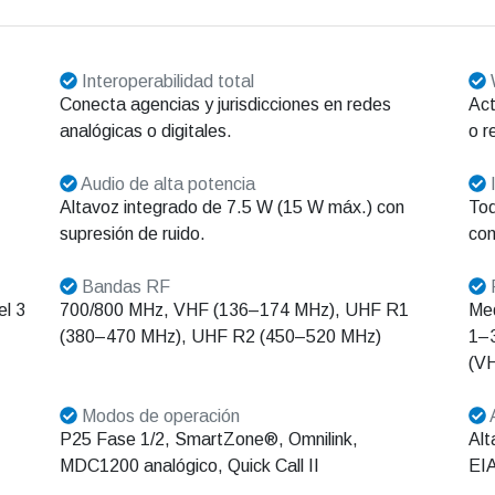
Interoperabilidad total
W
Conecta agencias y jurisdicciones en redes
Ac
analógicas o digitales.
o r
Audio de alta potencia
I
Altavoz integrado de 7.5 W (15 W máx.) con
Tod
supresión de ruido.
com
Bandas RF
P
l 3
700/800 MHz, VHF (136–174 MHz), UHF R1
Med
(380–470 MHz), UHF R2 (450–520 MHz)
1–3
(V
Modos de operación
P25 Fase 1/2, SmartZone®, Omnilink,
Alt
MDC1200 analógico, Quick Call II
EI