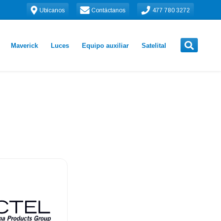
Ubícanos
Contáctanos
477 780 3272
Maverick
Luces
Equipo auxiliar
Satelital