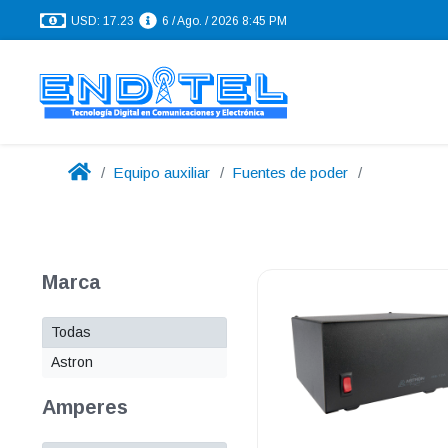
USD: 17.23
6 / Ago. / 2026 8:45 PM
Equipo auxiliar
Fuentes de poder
Marca
Todas
Astron
Amperes
.