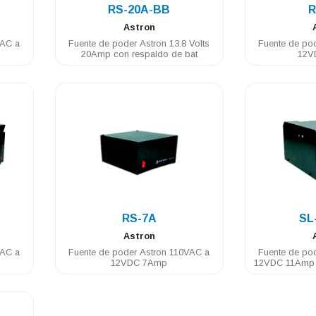
RS-20A-BB
R
Astron
VAC a
Fuente de poder Astron 13.8 Volts
Fuente de po
20Amp con respaldo de bat
12V
.
RS-7A
SL
Astron
VAC a
Fuente de poder Astron 110VAC a
Fuente de po
12VDC 7Amp
12VDC 11Amp c