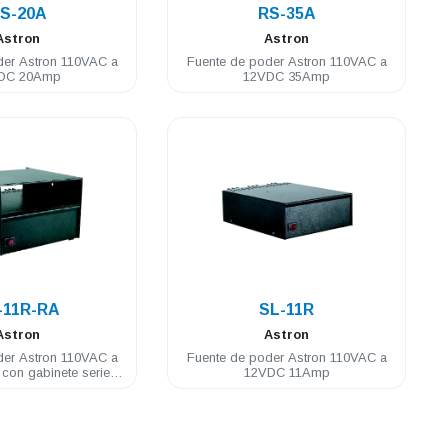
S-20A
RS-35A
Astron
Astron
der Astron 110VAC a
Fuente de poder Astron 110VAC a
DC 20Amp
12VDC 35Amp
.
.
-11R-RA
SL-11R
Astron
Astron
der Astron 110VAC a
Fuente de poder Astron 110VAC a
on gabinete serie M
12VDC 11Amp
y GM