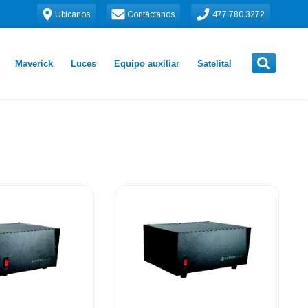
Ubícanos
Contáctanos
477 780 3272
Maverick
Luces
Equipo auxiliar
Satelital
.
.