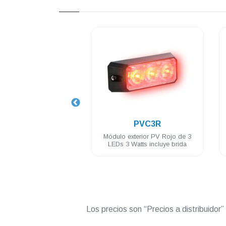
.
.
PVC3R
PVC4A
exterior PV Rojo de 3
Módulo para exterior PV Ámbar
 Watts incluye brida
c/4 LED c/selector de patrones
3W 12/24 VDC incluye brida
Los precios son “Precios a distribuidor