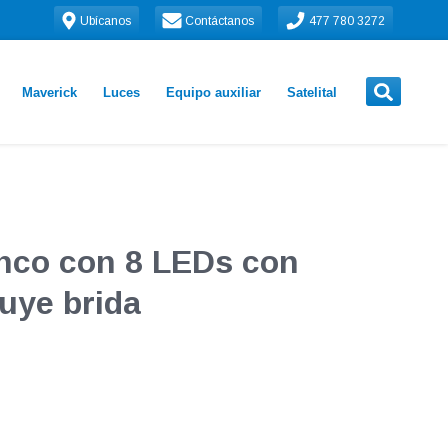
Ubícanos
Contáctanos
477 780 3272
Maverick
Luces
Equipo auxiliar
Satelital
nco con 8 LEDs con
luye brida