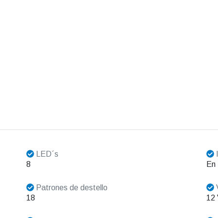
LED´s
I
8
En 
Patrones de destello
V
18
12