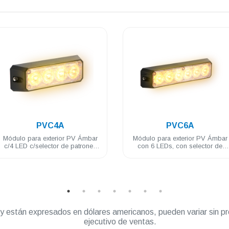
.
.
PVC6A
PVA16CC
Módulo para exterior PV Ámbar
Modulo PV FLARE, 16 leds 1W
con 6 LEDs, con selector de
plafon 9X7" blanco 18 patrones
patrones 3 Watts 12/24 VDC
incluye brida
” y están expresados en dólares americanos, pueden variar sin pr
ejecutivo de ventas.