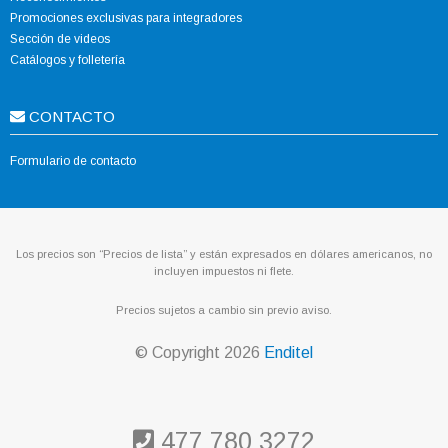
Promociones exclusivas para integradores
Sección de videos
Catálogos y folletería
CONTACTO
Formulario de contacto
Los precios son “Precios de lista” y están expresados en dólares americanos, no
incluyen impuestos ni flete.
Precios sujetos a cambio sin previo aviso.
© Copyright
2026
Enditel
477 780 3272