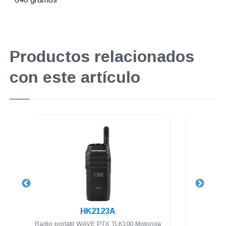
Productos relacionados
con este artículo
.
WAVESMARTPH
 Motorola
Licencia de Transmisión WAVE Motorola