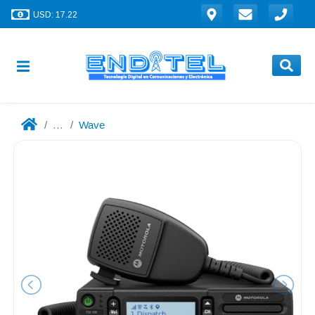
USD: 17.22
...
Wave