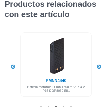
Productos relacionados
con este artículo
.
PMNN4440
orola
Batería Motorola Li-Ion 1600 mAh 7.4 V
Kit 
a 12
IP68 DGP8050 Elite
tran