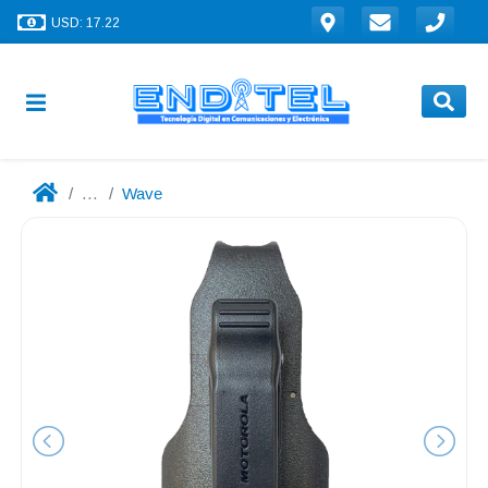
USD: 17.22
...
Wave