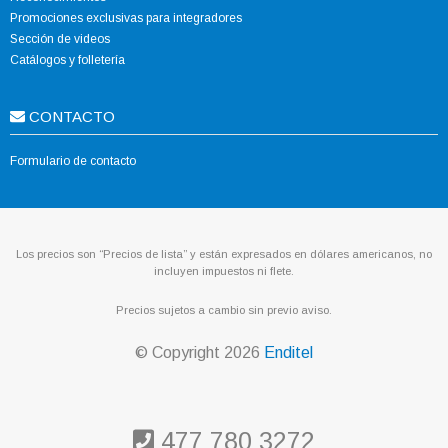
Promociones exclusivas para integradores
Sección de videos
Catálogos y folletería
CONTACTO
Formulario de contacto
Los precios son “Precios de lista” y están expresados en dólares americanos, no
incluyen impuestos ni flete.
Precios sujetos a cambio sin previo aviso.
© Copyright
2026
Enditel
477 780 3272