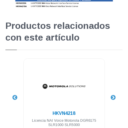
Productos relacionados
con este artículo
.
HKVN4218
 64 Ch
Licencia NAI Voice Motorola DGR6175
Lice
SLR1000 SLR5000