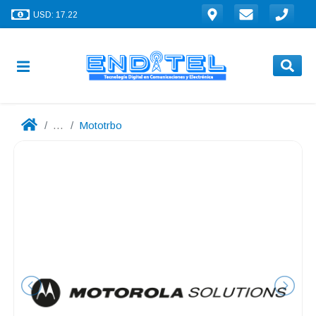
USD: 17.22
...
Mototrbo