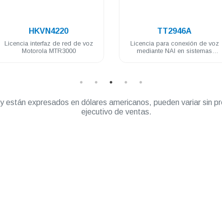
.
.
N4220
TT2946A
faz de red de voz
Licencia para conexión de voz
Li
a MTR3000
mediante NAI en sistemas
DG
Capacity Plus con TRBOnet
” y están expresados en dólares americanos, pueden variar sin pr
ejecutivo de ventas.