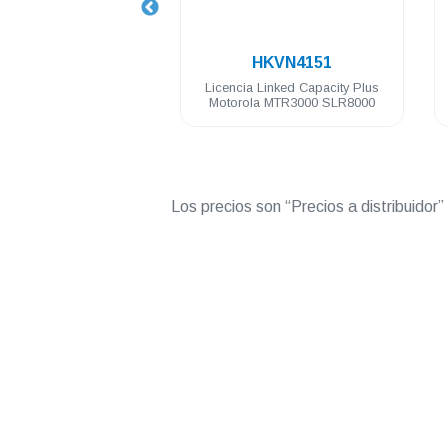
.
5AA
HKVN4151
HKV
rola
Licencia Linked Capacity Plus
Licencia inter
ts VHF
Motorola MTR3000 SLR8000
Motorol
Los precios son “Precios a distribuidor