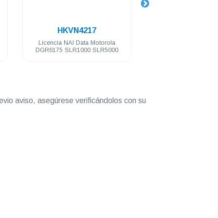
.
.
HKVN4217
T8319A-CA02965AA
cencia NAI Data Motorola
Repetidor digital Motorola
R6175 SLR1000 SLR5000
SLR8000 64 Ch 100 Watts VHF
136-174 Mhz
evio aviso, asegúrese verificándolos con su