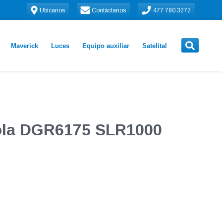
Ubícanos
Contáctanos
477 780 3272
Maverick
Luces
Equipo auxiliar
Satelital
rola DGR6175 SLR1000