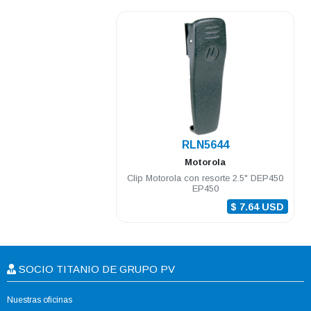
.
RLN5644
Motorola
Clip Motorola con resorte 2.5" DEP450
EP450
$ 7.64 USD
SOCIO TITANIO DE GRUPO PV
Nuestras oficinas