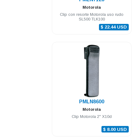
Motorola
Clip con resorte Motorola uso rudo
SL500 TLK100
$ 22.44 USD
.
PMLN8600
Motorola
Clip Motorola 2" X10d
$ 8.00 USD