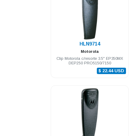
.
HLN9714
Motorola
Clip Motorola c/resorte 3.5" EP350MX
DEP250 PRO5150/7150
$ 22.44 USD