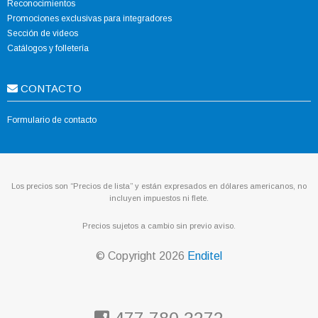
Reconocimientos
Promociones exclusivas para integradores
Sección de videos
Catálogos y folletería
CONTACTO
Formulario de contacto
Los precios son “Precios de lista” y están expresados en dólares americanos, no
incluyen impuestos ni flete.
Precios sujetos a cambio sin previo aviso.
© Copyright
2026
Enditel