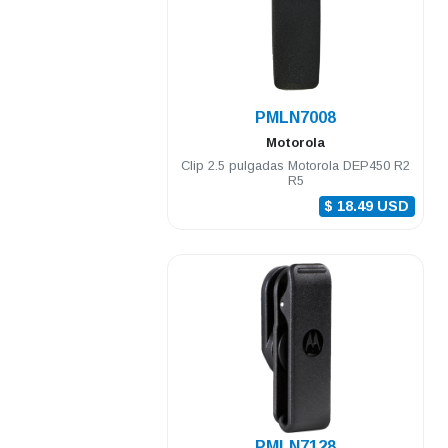
.
PMLN7008
Motorola
Clip 2.5 pulgadas Motorola DEP450 R2
R5
$ 18.49 USD
.
PMLN7128