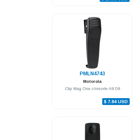
.
PMLN4743
Motorola
Clip Mag One c/resorte A8 D8
$ 7.84 USD