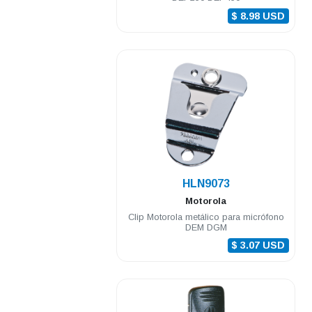
$ 8.98 USD
.
HLN9073
Motorola
Clip Motorola metálico para micrófono
DEM DGM
$ 3.07 USD