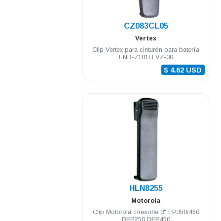
.
CZ083CL05
Vertex
Clip Vertex para cinturón para batería
FNB-Z181LI VZ-30
$ 4.62 USD
.
HLN8255
Motorola
Clip Motorola c/resorte 3" EP350/450
DEP250 DEP450