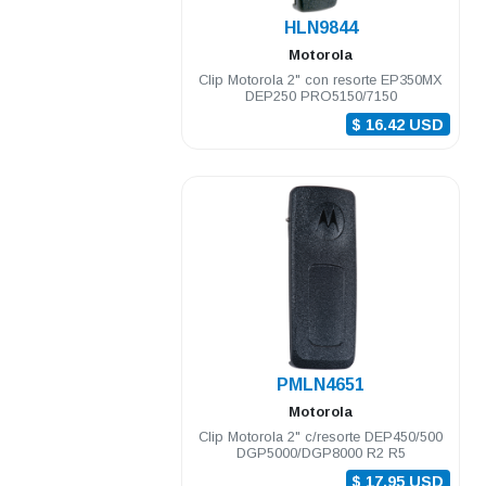
.
HLN9844
Motorola
Clip Motorola 2" con resorte EP350MX
DEP250 PRO5150/7150
$ 16.42 USD
.
PMLN4651
Motorola
Clip Motorola 2" c/resorte DEP450/500
DGP5000/DGP8000 R2 R5
$ 17.95 USD