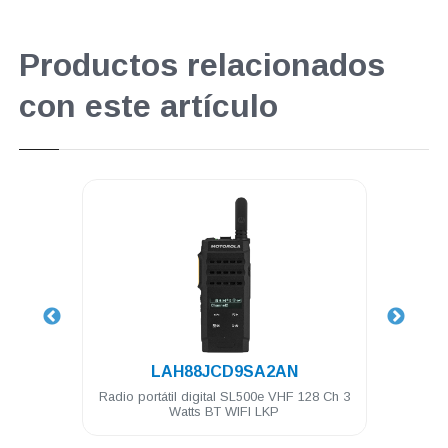
Productos relacionados
con este artículo
.
LAH88JCD9SA2AN
stico
Radio portátil digital SL500e VHF 128 Ch 3
Au
EP450
Watts BT WIFI LKP