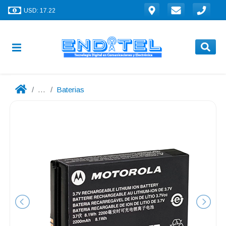
USD: 17.22
...
Baterias