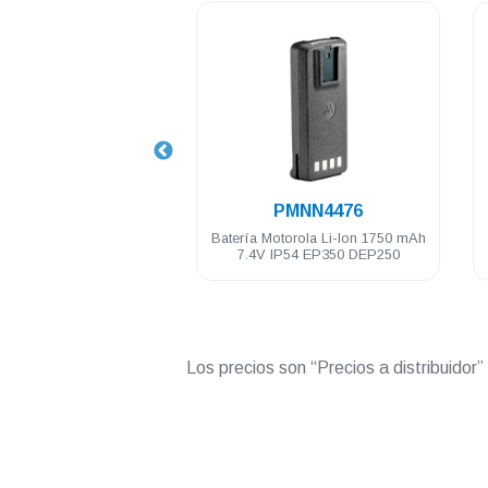
.
.
HLN9844
PMNN4476
torola 2" con resorte
Batería Motorola Li-Ion 1750 mAh
350MX DEP250
7.4V IP54 EP350 DEP250
PRO5150/7150
Los precios son “Precios a distribuidor