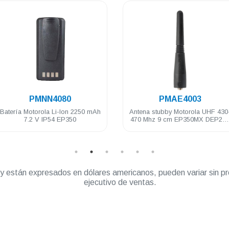
.
.
PMNN4080
PMAE4003
Batería Motorola Li-Ion 2250 mAh
Antena stubby Motorola UHF 430
7.2 V IP54 EP350
470 Mhz 9 cm EP350MX DEP25
DEP450 PRO5150/7150 PRO
Elite
” y están expresados en dólares americanos, pueden variar sin pr
ejecutivo de ventas.