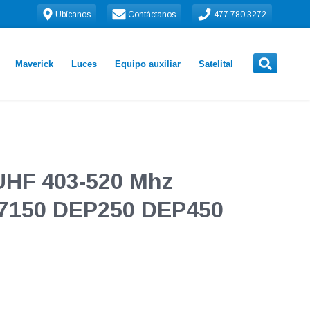
Ubícanos
Contáctanos
477 780 3272
Maverick
Luces
Equipo auxiliar
Satelital
 UHF 403-520 Mhz
7150 DEP250 DEP450