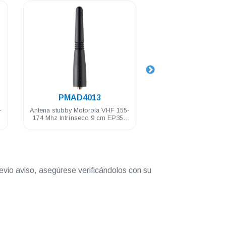
.
.
PMAD4013
8504762J0
-
Antena stubby Motorola VHF 155-
Antena portátil Motoro
0
174 Mhz Intrínseco 9 cm EP350
174 Mhz 14 cm E
DEP450 PRO5150/7150 PRO
DEP450 PRO5150/71
Elite
evio aviso, asegúrese verificándolos con su