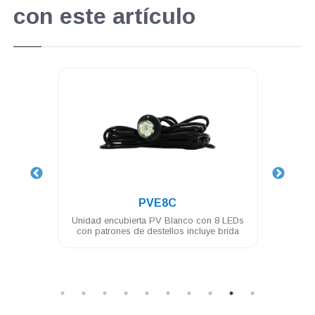
con este artículo
.
PVL4A
 8 LEDs
Modulo PV ASSAULT 4 LED 3W difusor
U
e brida
180° ámbar
Mó