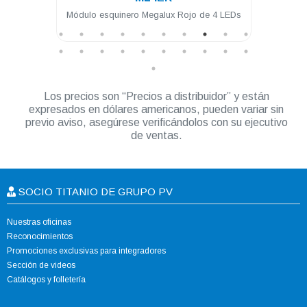
Ds
Módulo esquinero Megalux Rojo de 4 LEDs
Módulo i
LEDs
Los precios son “Precios a distribuidor” y están
expresados en dólares americanos, pueden variar sin
previo aviso, asegúrese verificándolos con su ejecutivo
de ventas.
SOCIO TITANIO DE GRUPO PV
Nuestras oficinas
Reconocimientos
Promociones exclusivas para integradores
Sección de videos
Catálogos y folletería