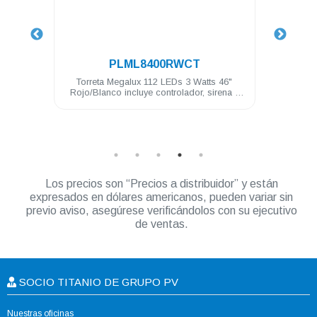
.
T
PVET38RB
Watts 46"
Unidad Encubierta PV Rojo/Azul trasera de
M
r, sirena y
38 LEDs 1 Watt 12 VDC 2 luces penetracion
y montaje brid
Los precios son “Precios a distribuidor” y están
expresados en dólares americanos, pueden variar sin
previo aviso, asegúrese verificándolos con su ejecutivo
de ventas.
SOCIO TITANIO DE GRUPO PV
Nuestras oficinas