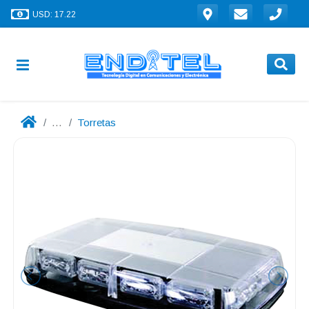
USD: 17.22
...
Torretas