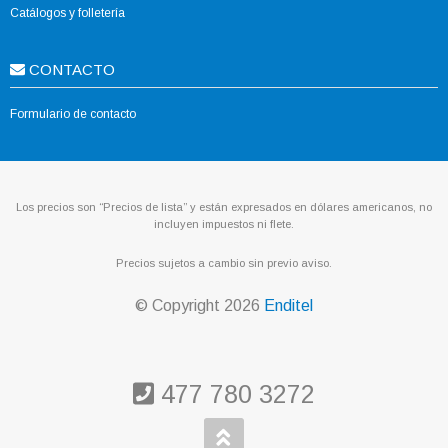
Catálogos y folletería
CONTACTO
Formulario de contacto
Los precios son “Precios de lista” y están expresados en dólares americanos, no
incluyen impuestos ni flete.
Precios sujetos a cambio sin previo aviso.
© Copyright
2026
Enditel
477 780 3272