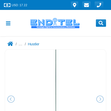
USD: 17.22
...
Hustler