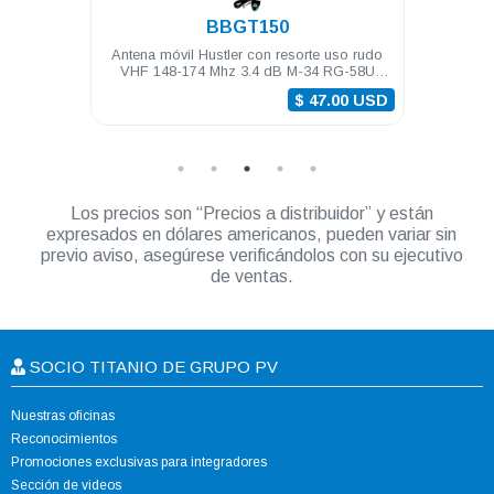
BBGT150
G
Antena móvil Hustler con resorte uso rudo
Antena base Hus
VHF 148-174 Mhz 3.4 dB M-34 RG-58U
498-505 M
(5m) PL-259
$ 47.00 USD
Los precios son “Precios a distribuidor” y están
expresados en dólares americanos, pueden variar sin
previo aviso, asegúrese verificándolos con su ejecutivo
de ventas.
SOCIO TITANIO DE GRUPO PV
Nuestras oficinas
Reconocimientos
Promociones exclusivas para integradores
Sección de videos