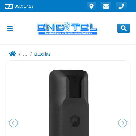
USD: 17.22
...
Baterias