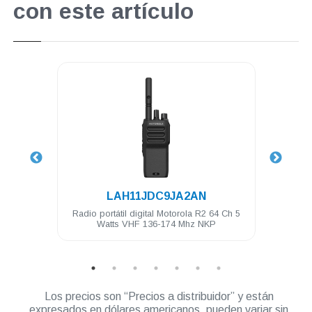
con este artículo
.
LAH11JDC9JA2AN
a IP57
Radio portátil digital Motorola R2 64 Ch 5
Clip 
Watts VHF 136-174 Mhz NKP
Los precios son “Precios a distribuidor” y están
expresados en dólares americanos, pueden variar sin