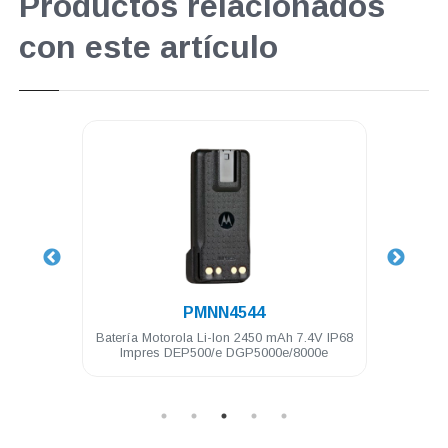
Productos relacionados
con este artículo
.
PMNN4544
c y PTT
Batería Motorola Li-Ion 2450 mAh 7.4V IP68
Anten
 DTR720
Impres DEP500/e DGP5000e/8000e
14 