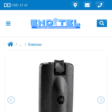
USD: 17.22
...
Baterias